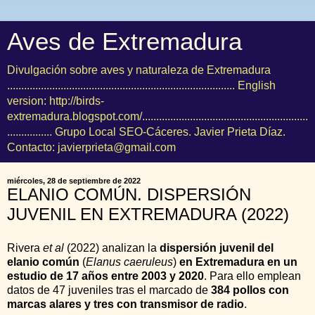
Aves de Extremadura
Divulgación sobre aves y naturaleza de Extremadura
................................................................................. English
version: http://birds-
extremadura.blogspot.com/...........................................................
................ Grupo Local SEO-Cáceres. Javier Prieta Díaz.
Contacto: javierprieta@gmail.com
miércoles, 28 de septiembre de 2022
ELANIO COMÚN. DISPERSIÓN
JUVENIL EN EXTREMADURA (2022)
Rivera
et al
(2022) analizan la
dispersión juvenil del
elanio común
(
Elanus caeruleus
)
en Extremadura en un
estudio de 17 años entre 2003 y 2020
. Para ello emplean
datos de 47 juveniles tras el marcado de
384 pollos con
marcas alares y tres con transmisor de radio
.